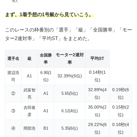
理人
まず、1着予想の1号艇から見ていこう。
このレースの枠番別の「選手」「級」「全国勝率」「モー
ター2連対率」「平均ST」をまとめた。
モーター2連対
全国勝
平均ST
選手名
級
率
率
0.14秒(1
渡辺浩
6.90(1
32.39%(5位)
A1
司
位)
位)
32.89%(4
0.19秒(6
武富智
②
A1
5.65(5位)
亮
位
位)
)
35.00%(
0.15秒(2
2
吉田俊
③
A1
6.12(4位)
彦
位)
位)
29.22%(6
0.18秒(4
④
岡部浩
B1
5.35(6位)
位)
位)