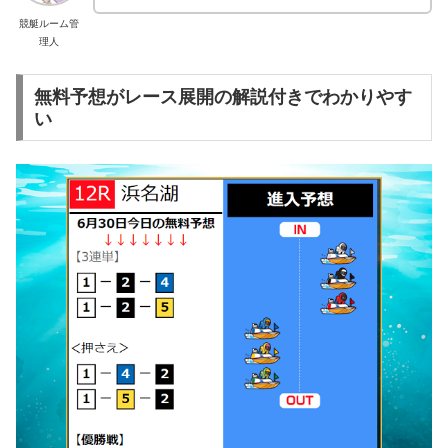
競艇ルーム管
理人
無料予想がレース展開の解説付きでわかりやす
い