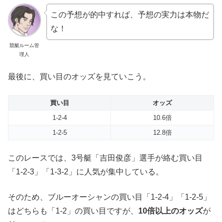
この予想が的中すれば、予想の実力は本物だ
な！
競艇ルーム管
理人
最後に、買い目のオッズを見ていこう。
買い目
オッズ
1-2-4
10.6倍
1-2-5
12.8倍
このレースでは、3号艇「吉田俊彦」選手が絡む買い目
「1-2-3」「1-3-2」に人気が集中している。
そのため、ブルーオーシャンの買い目「1-2-4」「1-2-5」
はどちらも「1-2」の買い目ですが、
10倍以上のオッズ
が