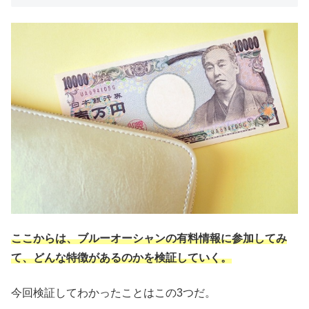
ここからは、ブルーオーシャンの有料情報に参加してみ
て、どんな特徴があるのかを検証していく。
今回検証してわかったことはこの3つだ。