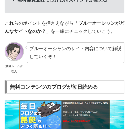
これらのポイントを押さえながら
「ブルーオーシャンがど
んなサイトなのか？」
を一緒にチェックしていこう。
ブルーオーシャンのサイト内容について解説
していくぞ！
競艇ルーム管
理人
無料コンテンツのブログが毎日読める