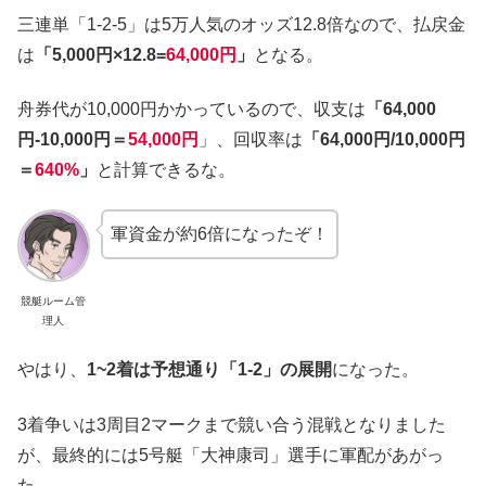
三連単「1-2-5」は5万人気のオッズ12.8倍なので、払戻金
は
「5,000円×12.8=
64,000円
」
となる。
舟券代が10,000円かかっているので、収支は
「64,000
円-10,000円＝
54,000円
」、回収率は
「64,000円/10,000円
＝
640%
」
と計算できるな。
軍資金が約6倍になったぞ！
競艇ルーム管
理人
やはり、
1~2着は予想通り「1-2」の展開
になった。
3着争いは3周目2マークまで競い合う混戦となりました
が、最終的には5号艇「大神康司」選手に軍配があがっ
た。