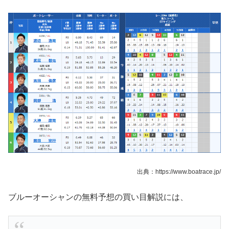
出典：https://www.boatrace.jp/
ブルーオーシャンの無料予想の買い目解説には、