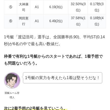
32.50%(3
0.17秒(3
大神康
⑤
A1
6.19(3位)
司
位)
位)
7.58%(
0.18秒(4
3
1
岡田憲
⑥
A1
6.49(2位)
行
位)
位)
1号艇「渡辺浩司」選手は、全国勝率(6.90)、平均ST(0.14
秒)が6名の中で最も高い数値だ。
枠番で有利な1号艇からのスタートであれば、1着予想で
も問題ないだろう。
1号艇の実力を考えたら1着は堅そうだな！
競艇ルーム管
理人
次に2着予想の2号艇を見ていこう。