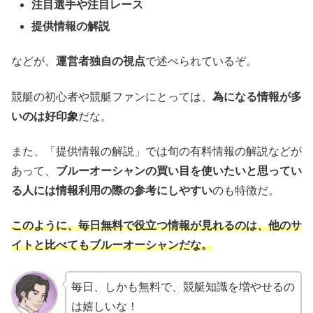
注目選手や注目レース
提供情報の解説
などが、
運営者独自の視点
で述べられているぞ。
競艇の初心者や競艇ファンにとっては、
為になる情報が多
いのは好印象
だな。
また、「提供情報の解説」では旬の有料情報の解説などが
あって、
ブルーオーシャンの買い目を使いたいと思ってい
る人には情報利用の際の参考にしやすい
のも特徴だ。
このように、毎日無料で役立つ情報が見れるのは、他のサ
イトと比べてもブルーオーシャンだな。
毎日、しかも無料で、競艇知識を増やせるの
は嬉しいな！