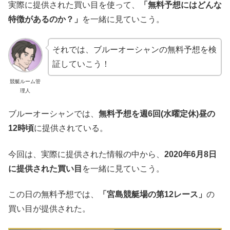
実際に提供された買い目を使って、
「無料予想にはどんな
特徴があるのか？」
を一緒に見ていこう。
それでは、ブルーオーシャンの無料予想を検
証していこう！
競艇ルーム管
理人
ブルーオーシャンでは、
無料予想を週6回(水曜定休
)昼の
12時頃
に提供されている。
今回は、実際に提供された情報の中から、
2020年6月8日
に提供された買い目
を一緒に見ていこう。
この日の無料予想では、
「宮島競艇場の第12レース」
の
買い目が提供された。