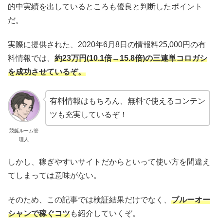
的中実績を出しているところも優良と判断したポイント
だ。
実際に提供された、2020年6月8日の情報料25,000円の有
料情報では、
約23万円(10.1倍→15.8倍)の三連単コロガシ
を成功させているぞ。
有料情報はもちろん、無料で使えるコンテン
ツも充実しているぞ！
競艇ルーム管
理人
しかし、稼ぎやすいサイトだからといって使い方を間違え
てしまっては意味がない。
そのため、この記事では検証結果だけでなく、
ブルーオー
シャン
で
稼ぐコツ
も紹介していくぞ。