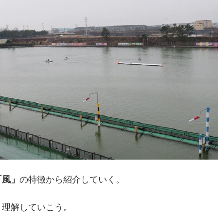
「風」
の特徴から紹介していく。
り理解していこう。