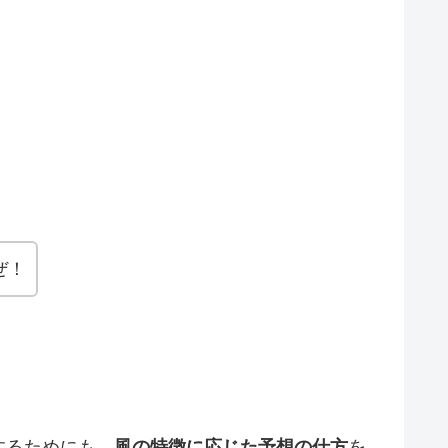
ぜ！
するためにも、
風の特徴に応じた予想の仕方
を