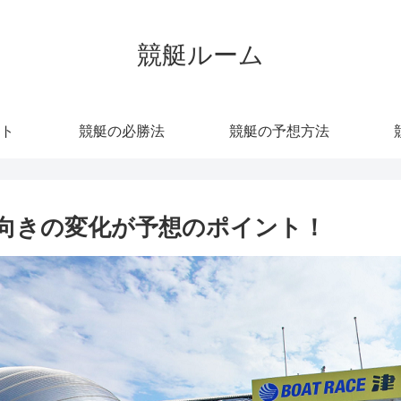
競艇ルーム
ト
競艇の必勝法
競艇の予想方法
向きの変化が予想のポイント！