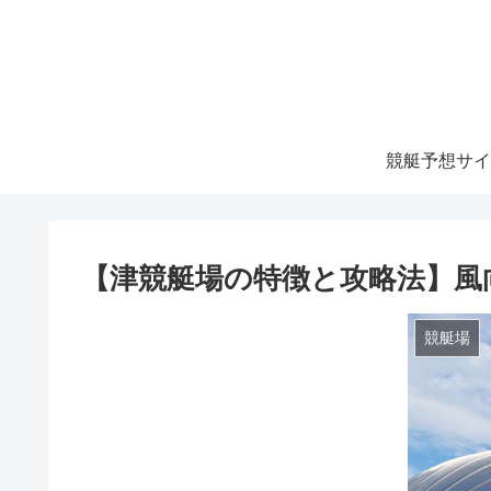
競艇予想サイ
【津競艇場の特徴と攻略法】風
競艇場