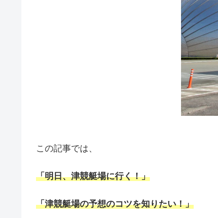
この記事では、
「明日、津競艇場に行く！」
「津競艇場の予想のコツを知りたい！」