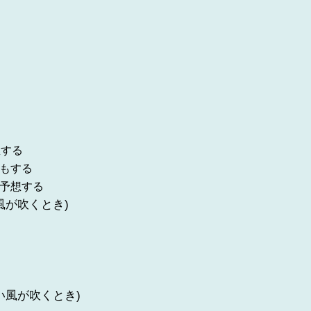
想する
想もする
に予想する
風が吹くとき)
い風が吹くとき)